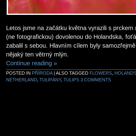
Letos jsme na začátku května vyrazili s prckem 
(ne fotografickou) dovolenou do Holandska, foťá
zabalil s sebou. Hlavním cílem byly samozřejmě
nějaký ten větrný mlýn.
Continue reading
»
POSTED IN
PŘÍRODA
|
ALSO TAGGED
FLOWERS
,
HOLAND
NETHERLAND
,
TULIPÁNY
,
TULIPS
3 COMMENTS