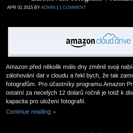
APR
01
2015
BY
ADMIN
|
1 COMMENT
Amazon před několik málo dny změnil svoji nab
zálohování dat v cloudu a řekl bych, že tak za
fotografům. Pro účastníky programu Amazon P
ostatní za necelých 12 dolarů ročně je totiž k d
kapacita pro uložení fotografií.
Continue reading
»