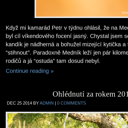
Když mi kamarád Petr v týdnu ohlásil, že na Me
byl cíl víkendového focení jasný. Chystal jsem 
kandík je nádherná a bohužel mizející kytička a 
“stihnout”. Paradoxně Medník leží jen pár kilom
rodičů a já “ostuda” tam dosud nebyl.
Continue reading
»
Ohlédnutí za rokem 20
DEC
25
2014
BY
ADMIN
|
0 COMMENTS