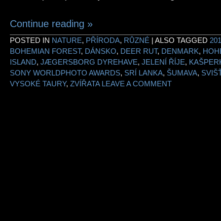
Continue reading
»
POSTED IN
NATURE
,
PŘÍRODA
,
RŮZNÉ
|
ALSO TAGGED
20
BOHEMIAN FOREST
,
DÁNSKO
,
DEER RUT
,
DENMARK
,
HOH
ISLAND
,
JÆGERSBORG DYREHAVE
,
JELENÍ ŘÍJE
,
KAŠPER
SONY WORLDPHOTO AWARDS
,
SRÍ LANKA
,
ŠUMAVA
,
SVIŠ
VYSOKÉ TAURY
,
ZVÍŘATA
LEAVE A COMMENT