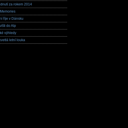
dnutí za rokem 2014
 Memories
ní říje v Dánsku
višti do Alp
ké výhledy
vetlá letní louka