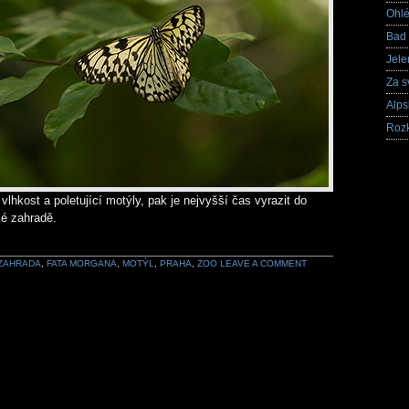
Ohlé
Bad
Jele
Za s
Alps
Rozk
vlhkost a poletující motýly, pak je nejvyšší čas vyrazit do
é zahradě.
 ZAHRADA
,
FATA MORGANA
,
MOTÝL
,
PRAHA
,
ZOO
LEAVE A COMMENT