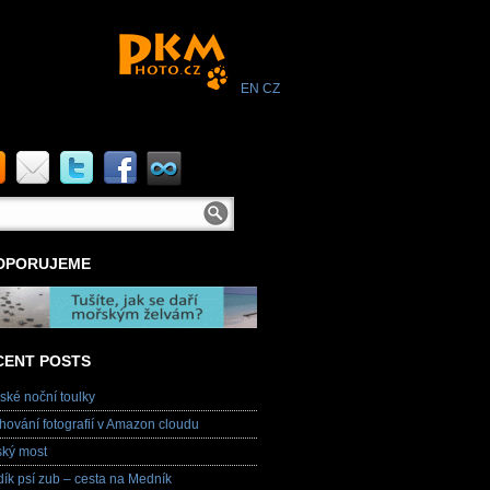
EN
CZ
DPORUJEME
CENT POSTS
ské noční toulky
hování fotografií v Amazon cloudu
ský most
ík psí zub – cesta na Medník