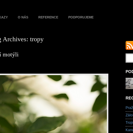
KAZY
O NÁS
REFERENCE
PODPORUJEME
g Archives:
tropy
í motýli
PO
RE
Praž
Zálo
Troj
Kand