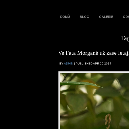
DOMŮ
BLOG
GALERIE
OD
Ta
Ve Fata Morganě už zase létaj
BY
ADMIN
|
PUBLISHED
APR
26
2014