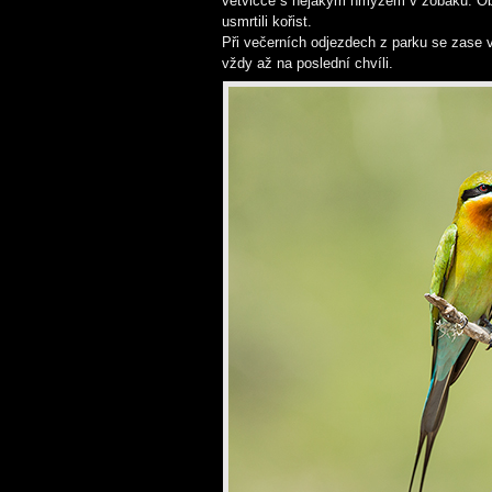
větvičce s nějakým hmyzem v zobáku. Obč
usmrtili kořist.
Při večerních odjezdech z parku se zase v
vždy až na poslední chvíli.