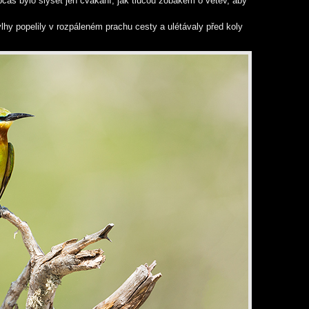
as bylo slyšet jen cvakání, jak tlučou zobákem o větev, aby
lhy popelily v rozpáleném prachu cesty a ulétávaly před koly