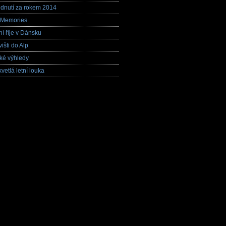
dnutí za rokem 2014
 Memories
ní říje v Dánsku
višti do Alp
ké výhledy
vetlá letní louka