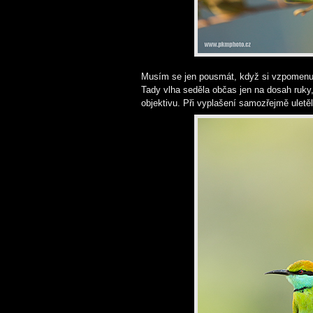
Musím se jen pousmát, když si vzpomenu n
Tady vlha seděla občas jen na dosah ruky,
objektivu. Při vyplašení samozřejmě uletě