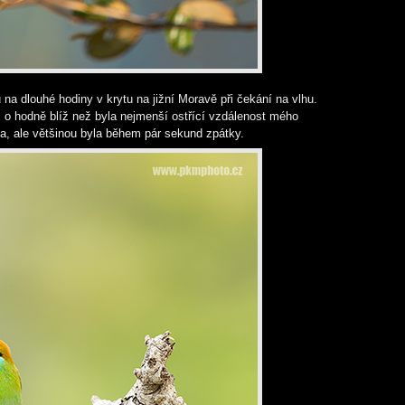
a dlouhé hodiny v krytu na jižní Moravě při čekání na vlhu.
 o hodně blíž než byla nejmenší ostřící vzdálenost mého
la, ale většinou byla během pár sekund zpátky.