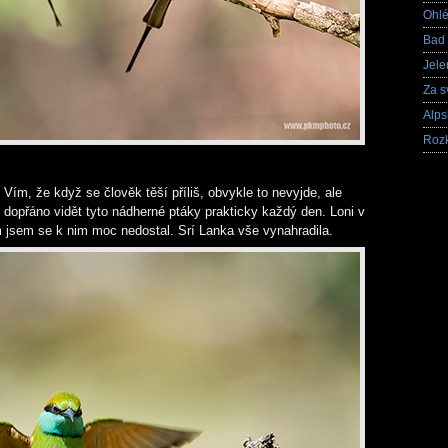
Ohlé
Bad
Jele
Za s
Alps
Rozk
 Vím, že když se člověk těší příliš, obvykle to nevyjde, ale
dopřáno vidět tyto nádherné ptáky prakticky každý den. Loni v
m jsem se k nim moc nedostal. Srí Lanka vše vynahradila.