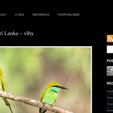
KAZY
O NÁS
REFERENCE
PODPORUJEME
rí Lanka – vlhy
PO
RE
Praž
Zálo
Troj
Kand