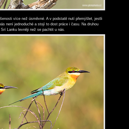
šenosti více než úsměvné. A v podstatě nutí přemýšlet, jestli
 nás není jednoduché a stojí to dost práce i času. Na druhou
Srí Lanku levněji než se pachtit u nás.