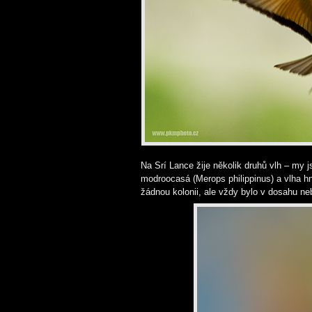
Na Srí Lance žije několik druhů vlh – my js
modroocasá (Merops philippinus) a vlha hn
žádnou kolonii, ale vždy bylo v dosahu ne