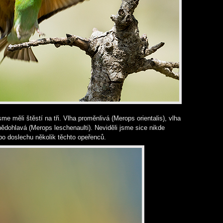
me měli štěstí na tři. Vlha proměnlivá (Merops orientalis), vlha
ědohlavá (Merops leschenaulti). Neviděli jsme sice nikde
bo doslechu několik těchto opeřenců.