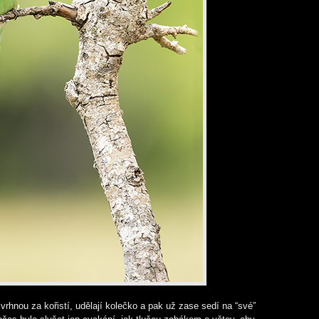
vrhnou za kořistí, udělají kolečko a pak už zase sedí na “své”