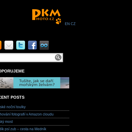
EN
CZ
DPORUJEME
CENT POSTS
ské noční toulky
hování fotografií v Amazon cloudu
ský most
ík psí zub – cesta na Medník