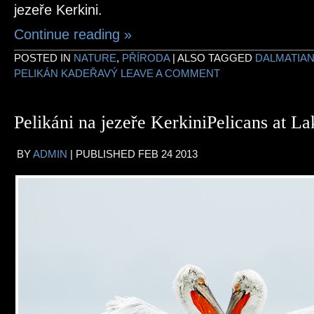
jezeře Kerkini.
Continue reading
»
POSTED IN
NATURE
,
PŘÍRODA
|
ALSO TAGGED
DALMATIAN
PELIKÁN KADEŘAVÝ
LEAVE A COMMENT
Pelikáni na jezeře Kerkini
Pelicans at La
BY
ADMIN
|
PUBLISHED
FEB
24
2013