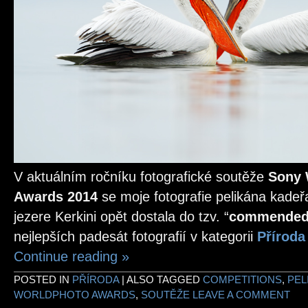
V aktuálním ročníku fotografické soutěže
Sony 
Awards 2014
se moje fotografie pelikána kade
jezere Kerkini opět dostala do tzv. “
commende
nejlepších padesát fotografií v kategorii
Příroda 
Continue reading
»
POSTED IN
PŘÍRODA
|
ALSO TAGGED
COMPETITIONS
,
PEL
WORLDPHOTO AWARDS
,
SOUTĚŽE
LEAVE A COMMENT