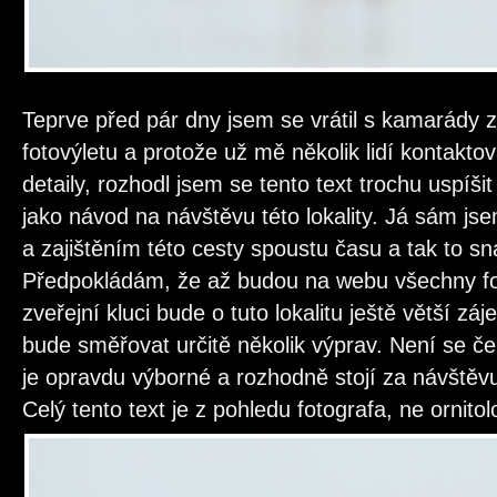
Teprve před pár dny jsem se vrátil s kamarády z
fotovýletu a protože už mě několik lidí kontakto
detaily, rozhodl jsem se tento text trochu uspíši
jako návod na návštěvu této lokality. Já sám js
a zajištěním této cesty spoustu času a tak to
Předpokládám, že až budou na webu všechny fot
zveřejní kluci bude o tuto lokalitu ještě větší zá
bude směřovat určitě několik výprav. Není se če
je opravdu výborné a rozhodně stojí za návštěv
Celý tento text je z pohledu fotografa, ne ornito