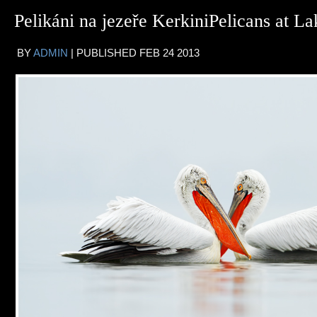
Pelikáni na jezeře Kerkini
Pelicans at La
BY
ADMIN
|
PUBLISHED
FEB
24
2013