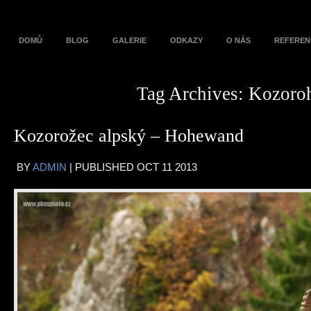
DOMŮ
BLOG
GALERIE
ODKAZY
O NÁS
REFEREN
Tag Archives:
Kozoro
Kozorožec alpský – Hohewand
BY
ADMIN
|
PUBLISHED
OCT
11
2013