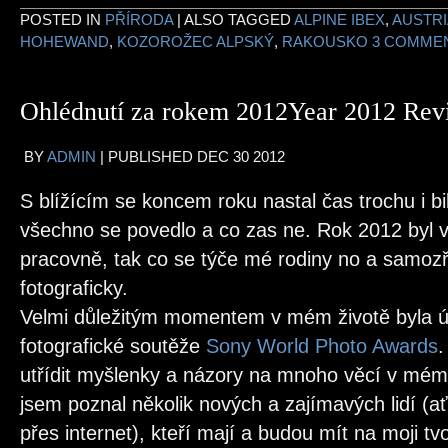
POSTED IN
PŘÍRODA
|
ALSO TAGGED
ALPINE IBEX
,
AUSTRI
HOHEWAND
,
KOZOROŽEC ALPSKÝ
,
RAKOUSKO
3 COMME
Ohlédnutí za rokem 2012
Year 2012 Rev
BY
ADMIN
|
PUBLISHED
DEC
30
2012
S blížícím se koncem roku nastal čas trochu i bi
všechno se povedlo a co zas ne. Rok 2012 byl vel
pracovně, tak co se týče mé rodiny no a samoz
fotograficky.
Velmi důležitým momentem v mém životě byla úč
fotografické soutěže
Sony World Photo Awards
.
utřídit myšlenky a názory na mnoho věcí v mém 
jsem poznal několik nových a zajímavých lidí (
přes internet), kteří mají a budou mít na moji tvo