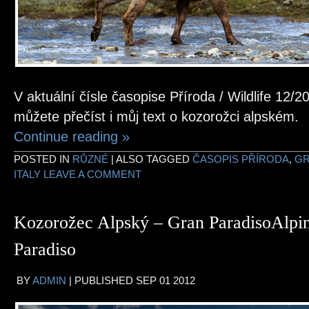
V aktuální čísle časopise Příroda / Wildlife 12/2
můžete přečíst i můj text o kozorožci alpském.
Continue reading
»
POSTED IN
RŮZNÉ
|
ALSO TAGGED
ČASOPIS PŘÍRODA
,
GR
ITALY
LEAVE A COMMENT
Kozorožec Alpský – Gran Paradiso
Alpi
Paradiso
BY
ADMIN
|
PUBLISHED
SEP
01
2012