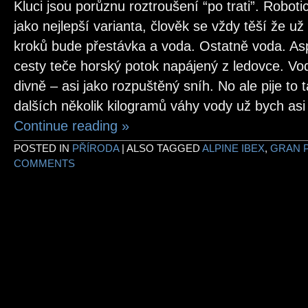
Kluci jsou porůznu roztroušení “po trati”. Robot
jako nejlepší varianta, člověk se vždy těší že už
kroků bude přestávka a voda. Ostatně voda. Asp
cesty teče horský potok napájený z ledovce. Vo
divně – asi jako rozpuštěný sníh. No ale pije to 
dalších několik kilogramů váhy vody už bych asi
Continue reading
»
POSTED IN
PŘÍRODA
|
ALSO TAGGED
ALPINE IBEX
,
GRAN 
COMMENTS